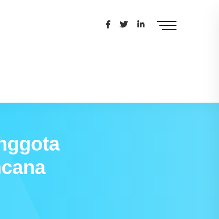
nggota
ncana