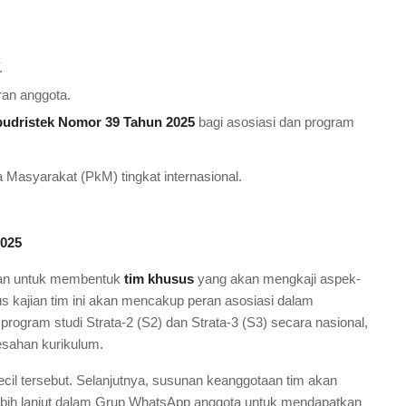
.
ran anggota.
udristek Nomor 39 Tahun 2025
bagi asosiasi dan program
Masyarakat (PkM) tingkat internasional.
2025
katan untuk membentuk
tim khusus
yang akan mengkaji aspek-
s kajian tim ini akan mencakup peran asosiasi dalam
ogram studi Strata-2 (S2) dan Strata-3 (S3) secara nasional,
esahan kurikulum.
cil tersebut. Selanjutnya, susunan keanggotaan tim akan
lebih lanjut dalam Grup WhatsApp anggota untuk mendapatkan