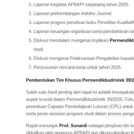
Laporan kegiatan APBAPI sepanjang tahun 2025.
Laporan perkembangan
Indofes Journal
.
Laporan progres penulisan buku
Penelitian Kualitatif
Laporan keuangan organisasi serta pembahasan iu
Diskusi mendalam mengenai implikasi
Permendikb
studi.
Diskusi mengenai Pelaksanaan Pengabdian kepada 
Penyusunan rencana kerja untuk tahun 2026.
Pembentukan Tim Khusus Permendikbudristek 39/
Salah satu hasil penting dari rapat ini adalah kesepa
aspek krusial dalam Permendikbudristek 39/2025. Foku
penentuan Capaian Pembelajaran Lulusan (CPL) untuk pr
serta peran asosiasi program studi dalam proses peng
Rapat menunjuk
Prof. Sunardi
sebagai pimpinan tim ke
didrafkan oleh pengurus APBAPI dan dikonsultasikan 