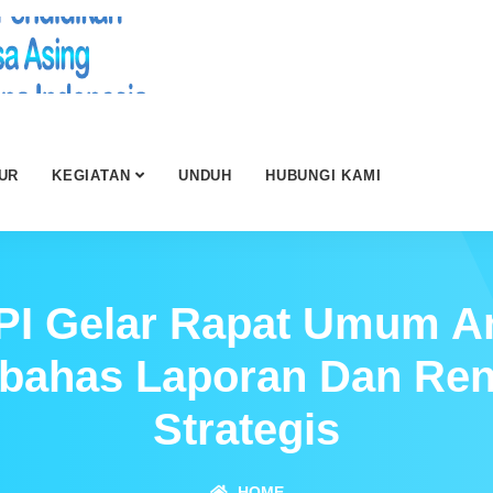
UR
KEGIATAN
UNDUH
HUBUNGI KAMI
I Gelar Rapat Umum A
ahas Laporan Dan Re
Strategis
HOME